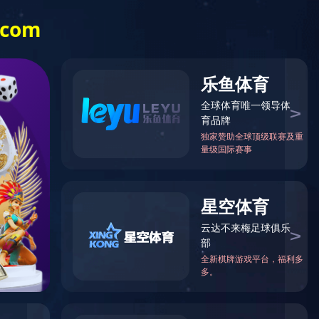
新闻资
创新研
联系我
讯
发
们
最新产品
镍锌铁氧体磁心、镁锌铁氧体磁心—T
型
镍锌铁氧体磁心、镁锌铁氧体磁心—FU
型