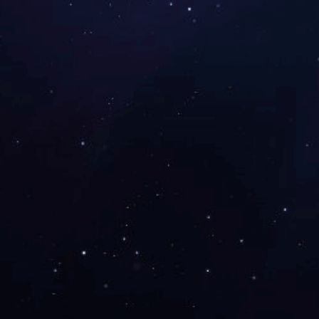
球
企业简
江苏鹰球集团有限公司
乐鱼网
版
资质荣
地址：江苏省海安市永安南路168号
电话：
86+513+88832617
88832618
88162808
传真：86+513+88833248 88162888
网址：
vax3dom.com
邮箱：
yqjt@vax3dom.com
jsyqjtyxb@vax3dom.com
Copyright © 2025 江苏鹰球集团有限公司 . 版权所有
营业执照