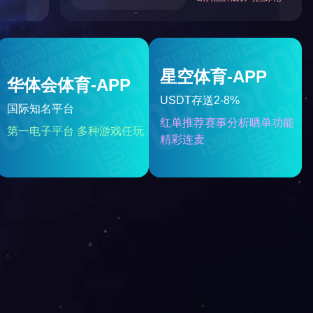
最新新闻
2025亚洲粉末冶金国际会议
金属粉末注塑成型之烧结技术详解
金属粉末注射成型之脱脂技术详解
MIM零件生产技术解决了CNC加工生产
成本高效率低的问题
粉末冶金注射成型工厂在金属零件加工
行业中的前景与展望
创新研