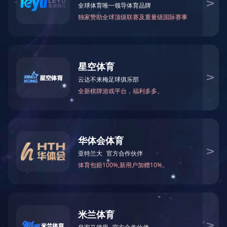
检测仪器
先进的设备，科学的管理，优秀的人才是粉末冶金高品质产
品的前提和保证。
圆柱度测量仪