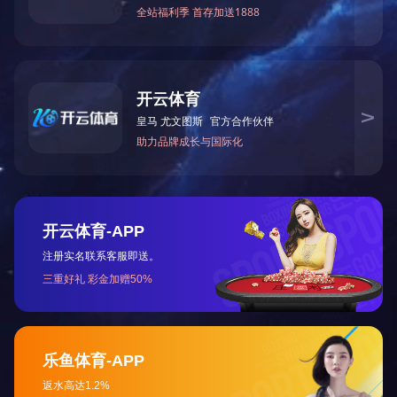
最新动态
2025亚洲粉末冶金国际会议
2025-07-10
2025-04-29
金属粉末注塑成型之烧结技术详解
2025-04-24
金属粉末注射成型之脱脂技术详解
2025-04-24
MIM零件生产技术解决了CNC加工生产成本高效率低
的问题
2025-04-24