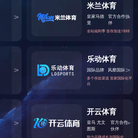
镍锌铁氧体磁心、镁锌铁氧体磁心—R
型
镍锌铁氧体磁心、镁锌铁氧体磁心—SH
型
镍锌铁氧体磁心、镁锌铁氧体磁心—RU
型
镍锌铁氧体磁心、镁锌铁氧体磁心—RH
型
乐鱼网页版-乐鱼(中国) 、铁基、铁铜基
含油轴承
粉末冶金结构零件
金属粉末注射成型零件
软磁铁氧体磁心