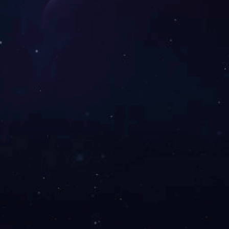
用
介
乐鱼网页版-乐鱼(中国) 、铁基、铁铜基系列
汽车领域
含油轴承
页
粉末冶金结构零件
无线通讯
誉
金属粉末注射成型零件
轨道交通
软磁铁氧体磁心
航空航天
电动工具
医疗设备
家用电器
工程机械
纺织机械